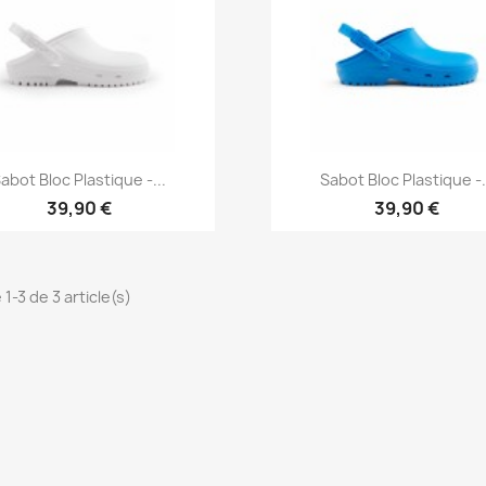
Aperçu rapide
Aperçu rapide


abot Bloc Plastique -...
Sabot Bloc Plastique -.
39,90 €
39,90 €
 1-3 de 3 article(s)