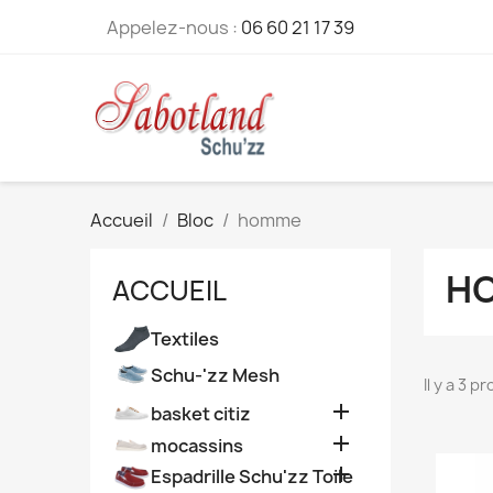
Appelez-nous :
06 60 21 17 39
Accueil
Bloc
homme
H
ACCUEIL
Textiles
Schu-'zz Mesh
Il y a 3 p

basket citiz

mocassins

Espadrille Schu'zz Toile