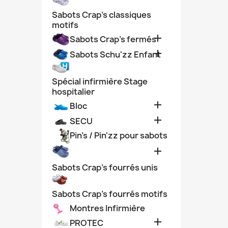
Sabots Crap's classiques
motifs

Sabots Crap's fermés

Sabots Schu'zz Enfant
Spécial infirmière Stage
hospitalier

Bloc

SECU
Pin's / Pin'zz pour sabots

Sabots Crap's fourrés unis
Sabots Crap's fourrés motifs
Montres Infirmière

PROTEC