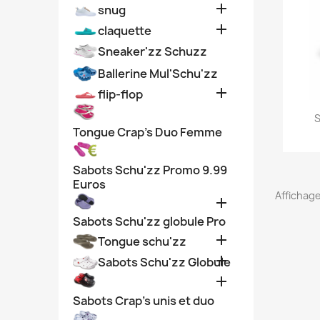

snug

claquette
Sneaker'zz Schuzz
Ballerine Mul'Schu'zz

flip-flop
S
Tongue Crap's Duo Femme
Sabots Schu'zz Promo 9.99
Euros
Affichage

Sabots Schu'zz globule Pro

Tongue schu'zz

Sabots Schu'zz Globule

Sabots Crap's unis et duo