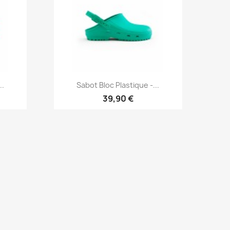
Aperçu rapide

..
Sabot Bloc Plastique -...
39,90 €