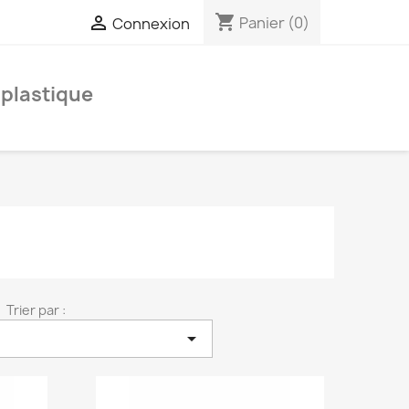
shopping_cart

Panier
(0)
Connexion
 plastique
Trier par :
