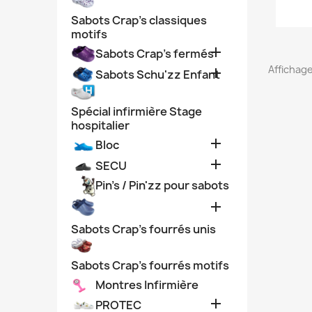
Sabots Crap's classiques
motifs

Sabots Crap's fermés
Affichage

Sabots Schu'zz Enfant
Spécial infirmière Stage
hospitalier

Bloc

SECU
Pin's / Pin'zz pour sabots

Sabots Crap's fourrés unis
Sabots Crap's fourrés motifs
Montres Infirmière

PROTEC