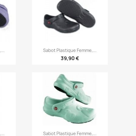
Aperçu rapide

...
Sabot Plastique Femme,...
39,90 €
Aperçu rapide

...
Sabot Plastique Femme,...