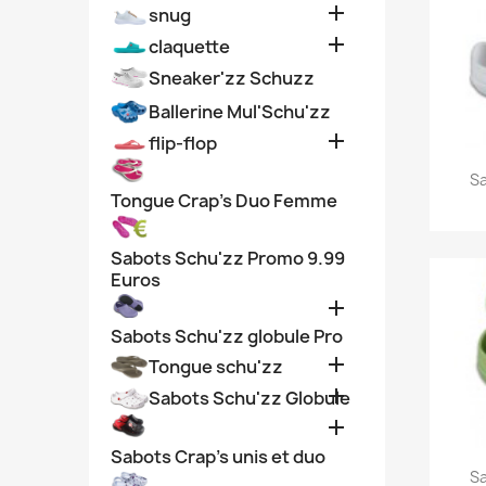

snug

claquette
Sneaker'zz Schuzz
Ballerine Mul'Schu'zz

flip-flop
Sa
Tongue Crap's Duo Femme
Sabots Schu'zz Promo 9.99
Euros

Sabots Schu'zz globule Pro

Tongue schu'zz

Sabots Schu'zz Globule

Sabots Crap's unis et duo
Sa