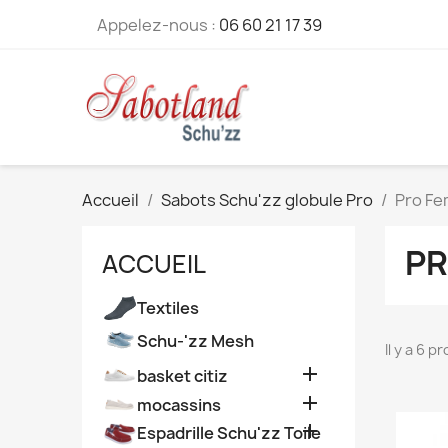
Appelez-nous :
06 60 21 17 39
Accueil
Sabots Schu'zz globule Pro
Pro F
PR
ACCUEIL
Textiles
Schu-'zz Mesh
Il y a 6 p

basket citiz

mocassins

Espadrille Schu'zz Toile