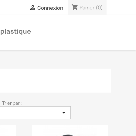
shopping_cart

Panier
(0)
Connexion
 plastique
Trier par :
