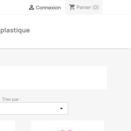
shopping_cart

Panier
(0)
Connexion
 plastique
Trier par :
