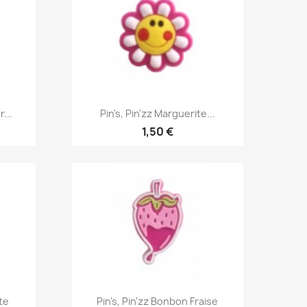
Aperçu rapide

...
Pin's, Pin'zz Marguerite...
1,50 €
Aperçu rapide

te
Pin's, Pin'zz Bonbon Fraise