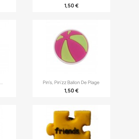
1,50 €
Aperçu rapide

..
Pin's, Pin'zz Ballon De Plage
1,50 €