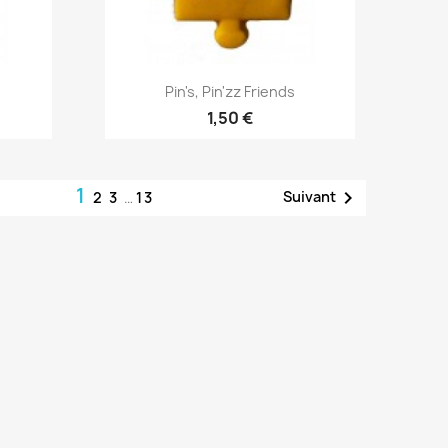
Aperçu rapide

Pin's, Pin'zz Friends
1,50 €
1

Suivant
2
3
…
13