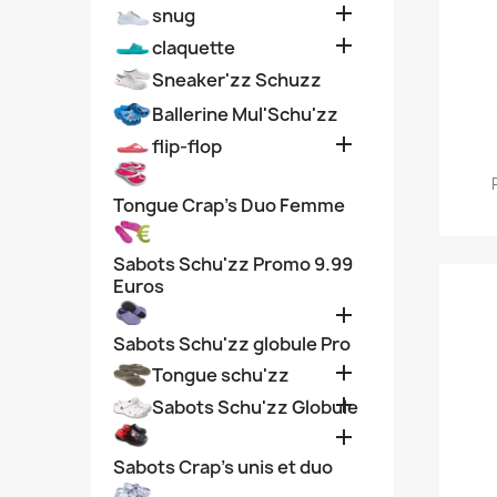

snug

claquette
Sneaker'zz Schuzz
Ballerine Mul'Schu'zz

flip-flop
Tongue Crap's Duo Femme
Sabots Schu'zz Promo 9.99
Euros

Sabots Schu'zz globule Pro

Tongue schu'zz

Sabots Schu'zz Globule

Sabots Crap's unis et duo