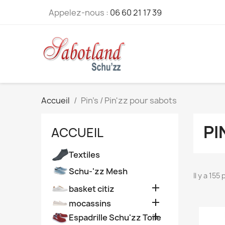
Appelez-nous :
06 60 21 17 39
Accueil
Pin's / Pin'zz pour sabots
PI
ACCUEIL
Textiles
Schu-'zz Mesh
Il y a 155

basket citiz

mocassins

Espadrille Schu'zz Toile