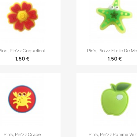
Aperçu rapide
Aperçu rapide


Pin's, Pin'zz Coquelicot
Pin's, Pin'zz Etoile De Mer
1,50 €
1,50 €
Aperçu rapide
Aperçu rapide


Pin's, Pin'zz Crabe
Pin's, Pin'zz Pomme Ver