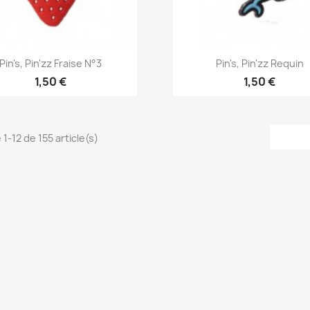
Aperçu rapide
Aperçu rapide


Pin's, Pin'zz Fraise N°3
Pin's, Pin'zz Requin
1,50 €
1,50 €
 1-12 de 155 article(s)