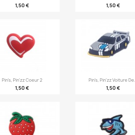
1,50 €
1,50 €
Aperçu rapide
Aperçu rapide


Pin's, Pin'zz Coeur 2
Pin's, Pin'zz Voiture De.
1,50 €
1,50 €