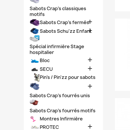
Sabots Crap's classiques
motifs

Sabots Crap's fermés

Sabots Schu'zz Enfant
Spécial infirmière Stage
hospitalier

Bloc

SECU
Pin's / Pin'zz pour sabots

Sabots Crap's fourrés unis
Sabots Crap's fourrés motifs
Montres Infirmière

PROTEC