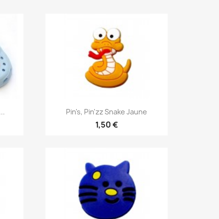
Aperçu rapide

..
Pin's, Pin'zz Snake Jaune
1,50 €