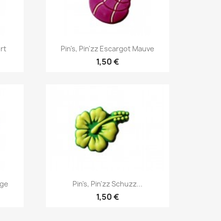
Aperçu rapide

rt
Pin's, Pin'zz Escargot Mauve
1,50 €
Aperçu rapide

uge
Pin's, Pin'zz Schuzz...
1,50 €