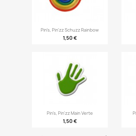
Aperçu rapide

Pin's, Pin'zz Schuzz Rainbow
1,50 €
Aperçu rapide

Pin's, Pin'zz Main Verte
P
1,50 €