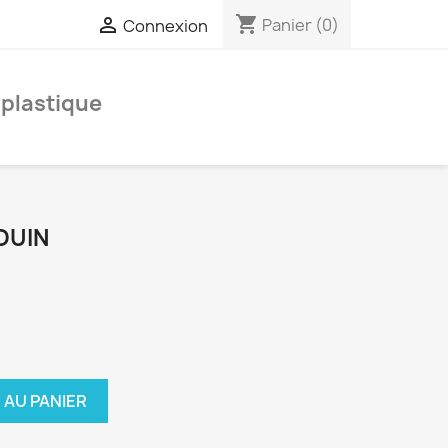
shopping_cart

Panier
(0)
Connexion
 plastique
GOUIN
 AU PANIER