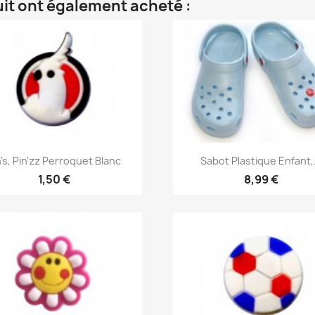
uit ont également acheté :
Aperçu rapide
Aperçu rapide


n's, Pin'zz Perroquet Blanc
Sabot Plastique Enfant,.
1,50 €
8,99 €