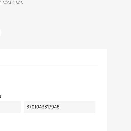
 sécurisés
s
3701043317946