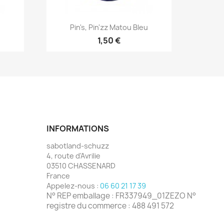
Aperçu rapide

Pin's, Pin'zz Matou Bleu
1,50 €
INFORMATIONS
sabotland-schuzz
4, route d'Avrilie
03510 CHASSENARD
France
Appelez-nous :
06 60 21 17 39
N° REP emballage : FR337949_01ZEZO N°
registre du commerce : 488 491 572