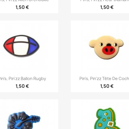
1,50 €
1,50 €
Aperçu rapide
Aperçu rapide


in's, Pin'zz Ballon Rugby
Pin's, Pin'zz Tête De Coc
1,50 €
1,50 €