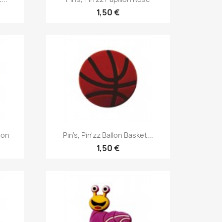
1,50 €
Aperçu rapide

hon
Pin's, Pin'zz Ballon Basket...
1,50 €