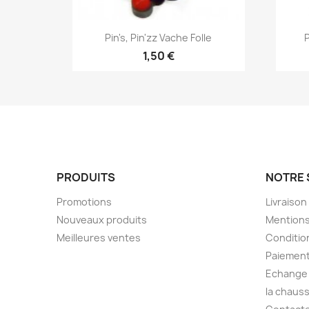
Aperçu rapide

Pin's, Pin'zz Vache Folle
P
1,50 €
PRODUITS
NOTRE 
Promotions
Livraison
Nouveaux produits
Mentions
Meilleures ventes
Condition
Paiement
Echange 
la chaus