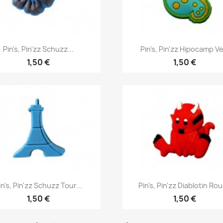
Aperçu rapide
Aperçu rapide


Pin's, Pin'zz Schuzz...
Pin's, Pin'zz Hipocamp Ve
1,50 €
1,50 €
Aperçu rapide
Aperçu rapide


in's, Pin'zz Schuzz Tour...
Pin's, Pin'zz Diablotin Ro
1,50 €
1,50 €