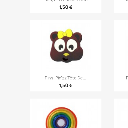
1,50 €
Aperçu rapide

Pin's, Pin'zz Tête De...
P
1,50 €