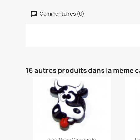
Commentaires (0)
16 autres produits dans la même c
Aperçu rapide

Pin's, Pin'zz Vache Folle
Pi