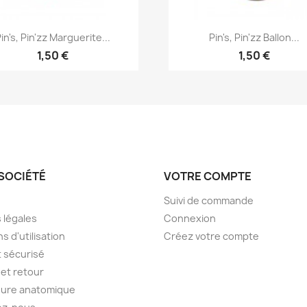
Aperçu rapide
Aperçu rapide


in's, Pin'zz Marguerite...
Pin's, Pin'zz Ballon...
1,50 €
1,50 €
SOCIÉTÉ
VOTRE COMPTE
Suivi de commande
 légales
Connexion
s d'utilisation
Créez votre compte
 sécurisé
et retour
sure anatomique