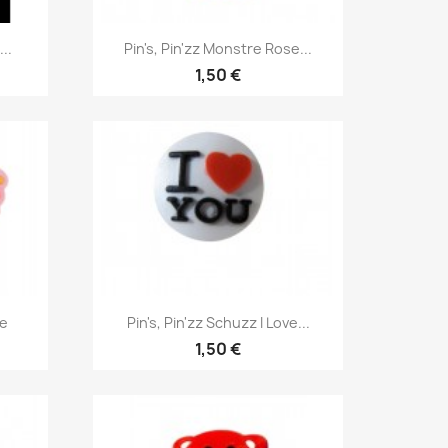
Aperçu rapide

..
Pin's, Pin'zz Monstre Rose...
1,50 €
Aperçu rapide

se
Pin's, Pin'zz Schuzz I Love...
1,50 €