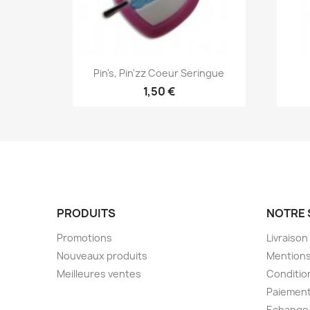
Aperçu rapide

Pin's, Pin'zz Coeur Seringue
1,50 €
PRODUITS
NOTRE 
Promotions
Livraison
Nouveaux produits
Mentions
Meilleures ventes
Condition
Paiement
Echange 