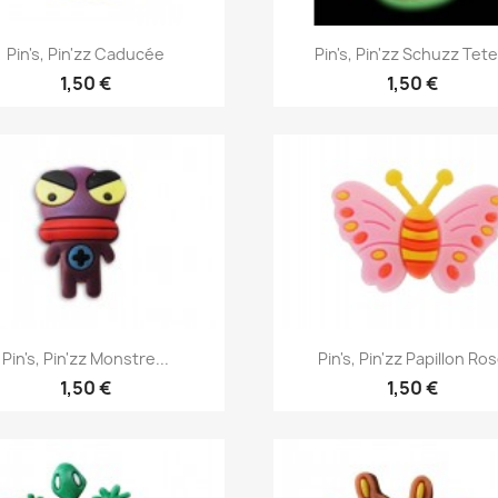
Aperçu rapide
Aperçu rapide


Pin's, Pin'zz Caducée
Pin's, Pin'zz Schuzz Tete.
1,50 €
1,50 €
Aperçu rapide
Aperçu rapide


Pin's, Pin'zz Monstre...
Pin's, Pin'zz Papillon Ro
1,50 €
1,50 €