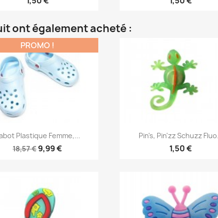
1,50 €
1,50 €
uit ont également acheté :
PROMO !
Aperçu rapide
Aperçu rapide


abot Plastique Femme,...
Pin's, Pin'zz Schuzz Fluo.
9,99 €
1,50 €
18,57 €