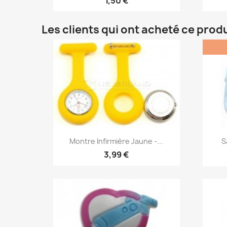
1,50 €
Les clients qui ont acheté ce prod
Aperçu rapide

Montre Infirmière Jaune -...
S
3,99 €