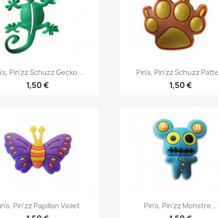
Aperçu rapide
Aperçu rapide


n's, Pin'zz Schuzz Gecko...
Pin's, Pin'zz Schuzz Patte
1,50 €
1,50 €
Aperçu rapide
Aperçu rapide


in's, Pin'zz Papillon Violet
Pin's, Pin'zz Monstre...