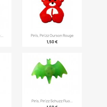
Aperçu rapide

...
Pin's, Pin'zz Ourson Rouge
1,50 €
Aperçu rapide

Pin's, Pin'zz Schuzz Fluo...