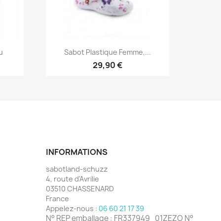
Aperçu rapide

u
Sabot Plastique Femme,...
29,90 €
INFORMATIONS
sabotland-schuzz
4, route d'Avrilie
03510 CHASSENARD
France
Appelez-nous :
06 60 21 17 39
N° REP emballage : FR337949_01ZEZO N°