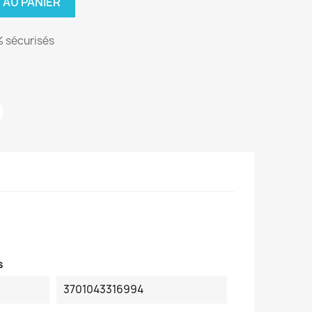
 AU PANIER
 sécurisés
s
3701043316994