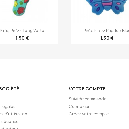
Aperçu rapide
Aperçu rapide


Pin's, Pin'zz Tong Verte
Pin's, Pin'zz Papillon Ble
1,50 €
1,50 €
SOCIÉTÉ
VOTRE COMPTE
Suivi de commande
 légales
Connexion
s d'utilisation
Créez votre compte
 sécurisé
et retour